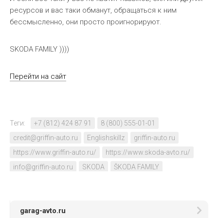
ресурсов и вас таки обманут, обращаться к ним
бессмысленно, они просто проигнорируют.
SKODA FAMILY ))))
Перейти на сайт
Теги:
+7 (812) 424 87 91
8 (800) 555-01-01
credit@griffin-auto.ru
Englishskillz
griffin-auto.ru
https://www.griffin-auto.ru/
https://www.skoda-avto.ru/
info@griffin-auto.ru
SKODA
ŠKODA FAMILY
SKODA OKTAVIA
SKODA RAPID
SKODA SUPERB
skoda-avto.ru
Гриффин авто
garag-avto.ru
Киев ул. Круглоуниверситетская д. 14
Симонова д. 14