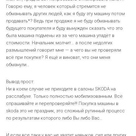
Говорю ему, я человек который стремится не
обманывать других людей, как я буду эту машину потом
продавать*? Ведь при продаже я не буду обманывать
будущего покупателя и буду вынужден сказать что это
была машина подмены из за чего машина упадёт в
стоимости. Начальник молчит… а после недолгих
размышлений говорит мне — а чего вы не проверяли
всё при покупке? Я ещё и виноват, что они меня
обманули…
Вывод прост:
Ни в коем случае не приходите в салоны SKODA на
расслабухе. Только полностью мобилизованным. Всё
спрашивайте и перепроверяйте!!! Покупка машины в
skoda это не праздник, это сложный рутинный процесс
по результатам которого либо Вы либо Вас…
И если все таки у вас не хватит навыков, сил или других