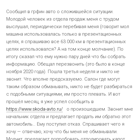
Сообщил в грфин авто о сложившейся ситуации.
Молодой человек из отдела продаж меня с трудом
выслушал, периодически перебивая меня (говорит мол
машина использовалась только в презентационных
целях, я спрашиваю все 63.000 км в презентационных
целях использовался? А на том конце молчание). По
итогу сказал что ему нужно пару дней что бы собрать
информацию. Обещал перезвонить (это было в конце
ноября 2020 года). Пошла третья неделя и никто не
звонит. Что вполне предсказуемо. Салон где могут
таким образом обманывать, никто не будет разбираться
с подобными ситуациями, им просто плевать. И вот
прошёл месяц, я уже успел сообщить в
https://www.skoda-avto.ru/
о произошедшем. Звонит мне
начальник отдела и предлагает продать им обратно этот
автомобиль… Ему поступил отказ. Спрашивает чего я
хочу — отвечаю, хочу что бы меня не обманывали.
Молчит, предлагает попробовать отполировать капот…