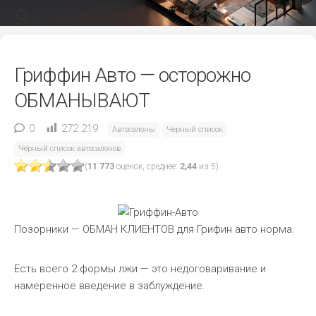
Гриффин Авто — осторожно
ОБМАНЫВАЮТ
0
272 219
Автосалоны
Черный список
Чёрный список автосалонов
(
11 773
оценок, среднее:
2,44
из 5)
Позорники — ОБМАН КЛИЕНТОВ для Грифин авто норма.
Есть всего 2 формы лжи — это недоговаривание и
намеренное введение в заблуждение.