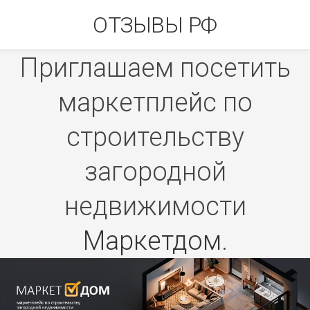
Skip
ОТЗЫВЫ РФ
to
content
Приглашаем посетить
маркетплейс по
строительству
загородной
недвижимости
Маркетдом
.