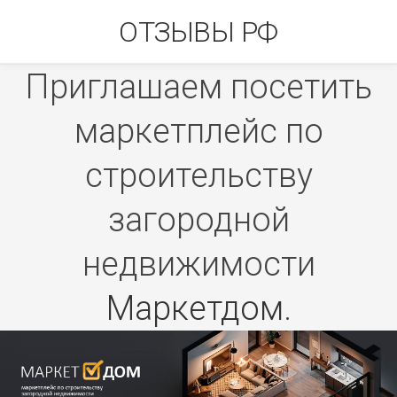
Skip
ОТЗЫВЫ РФ
to
content
Приглашаем посетить
маркетплейс по
строительству
загородной
недвижимости
Маркетдом
.