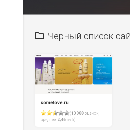
Черный список са
somelove.ru
(
10 388
оценок,
среднее:
2,46
из 5)