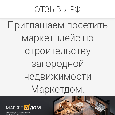
Skip
ОТЗЫВЫ РФ
to
content
Приглашаем посетить
маркетплейс по
строительству
загородной
недвижимости
Маркетдом
.