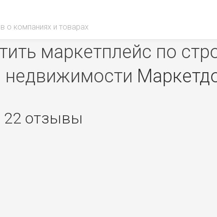
в о компаниях и товарах
ить маркетплейс по стр
недвижимости
Маркетд
x 22 отзывы