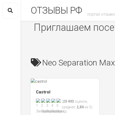
Skip
ОТЗЫВЫ РФ
to
content
портал отзыво
Приглашаем посет
Neo Separation Ma
Castrol
(
20 493
оценок,
среднее:
2,84
из 5)