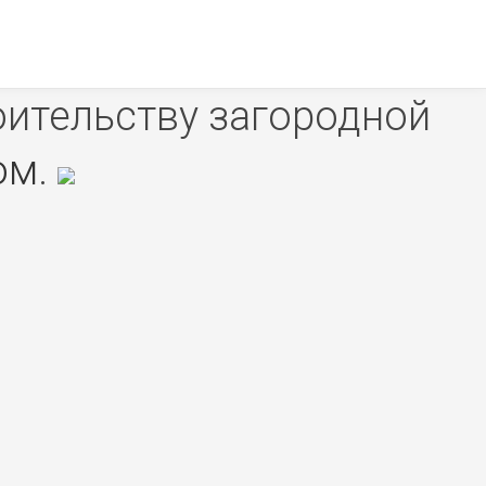
оительству загородной
ом
.