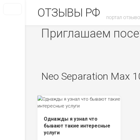
Skip
ОТЗЫВЫ РФ
to
content
портал отзыво
Приглашаем посет
Neo Separation Max 
Однажды я узнал что
бывают такие интересные
услуги