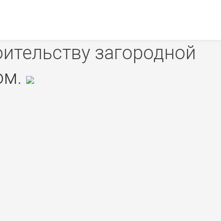
оительству загородной
ом
.