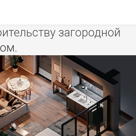
оительству загородной
дом
.