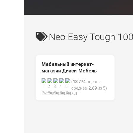
Neo Easy Tough 10
Мебельный интернет-
магазин Дикси-Мебель
(
18 774
оценок,
среднее:
2,69
из 5)