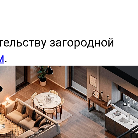
тельству загородной
м
.