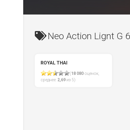
Neo Action Lignt G
ROYAL THAI
(
18 080
оценок,
среднее:
2,69
из 5)