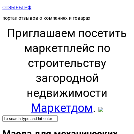
Skip
ОТЗЫВЫ РФ
to
портал отзывов о компаниях и товарах
content
Приглашаем посетить
маркетплейс по
строительству
загородной
недвижимости
Маркетдом
.
Масла для механических