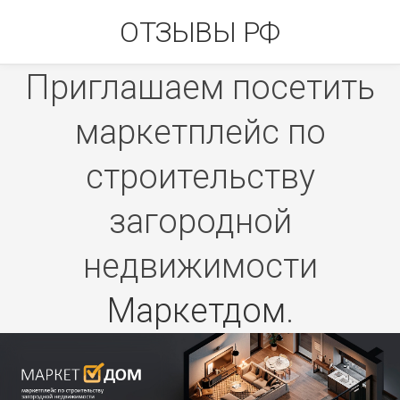
Skip
ОТЗЫВЫ РФ
to
content
Приглашаем посетить
маркетплейс по
строительству
загородной
недвижимости
Маркетдом
.