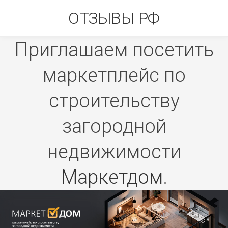
Skip
ОТЗЫВЫ РФ
to
content
Приглашаем посетить
маркетплейс по
строительству
загородной
недвижимости
Маркетдом
.