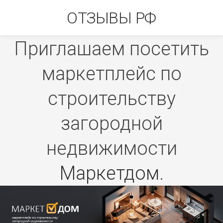
Skip
ОТЗЫВЫ РФ
to
content
Приглашаем посетить
маркетплейс по
строительству
загородной
недвижимости
Маркетдом
.